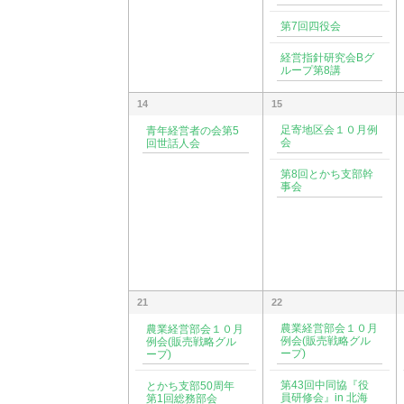
第7回四役会
経営指針研究会Bグ
ループ第8講
14
15
足寄地区会１０月例
青年経営者の会第5
会
回世話人会
第8回とかち支部幹
事会
21
22
農業経営部会１０月
農業経営部会１０月
例会(販売戦略グル
例会(販売戦略グル
ープ)
ープ)
第43回中同協『役
とかち支部50周年
員研修会』in 北海
第1回総務部会