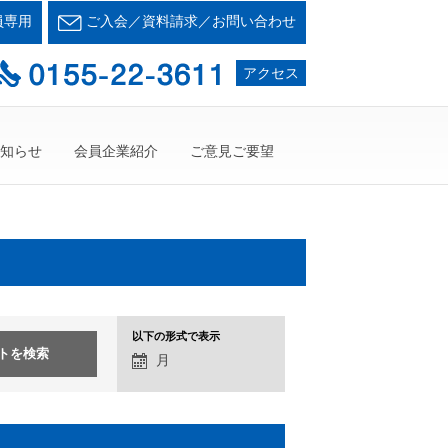
会とかち支部
員専用
ご入会／資料請求／お問い合わせ
て・・・人が輝く21世紀を創ろう！
アクセス
知らせ
会員企業紹介
ご意見ご要望
イ
以下の形式で表示
月
ベ
ン
ト
表