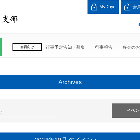
北海道中小企業家同友
MyDoyu
会
良い会社、良い経営者、よい経営環境づくりを目指し
行事予定告知・募集
行事報告
各会のお
会員向け
Archives
2024年10月 のイベント