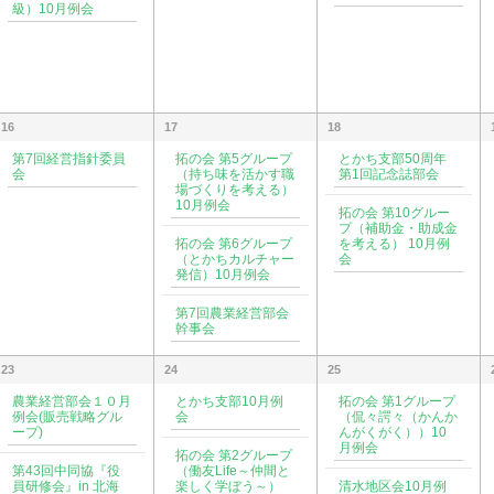
級）10月例会
16
17
18
第7回経営指針委員
拓の会 第5グループ
とかち支部50周年
会
（持ち味を活かす職
第1回記念誌部会
場づくりを考える）
10月例会
拓の会 第10グルー
プ（補助金・助成金
拓の会 第6グループ
を考える） 10月例
（とかちカルチャー
会
発信）10月例会
第7回農業経営部会
幹事会
23
24
25
農業経営部会１０月
とかち支部10月例
拓の会 第1グループ
例会(販売戦略グル
会
（侃々諤々（かんか
ープ)
んがくがく））10
月例会
拓の会 第2グループ
第43回中同協『役
（働友Life～仲間と
員研修会』in 北海
楽しく学ぼう～）
清水地区会10月例