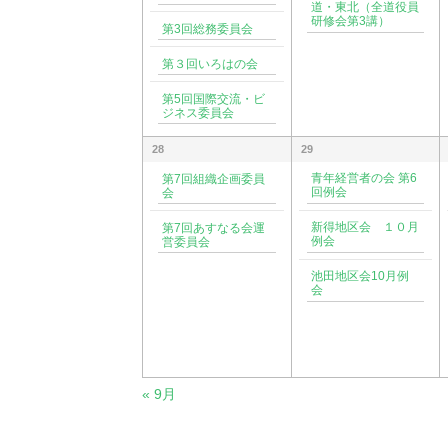
道・東北（全道役員
研修会第3講）
第3回総務委員会
第３回いろはの会
第5回国際交流・ビ
ジネス委員会
28
29
青年経営者の会 第6
第7回組織企画委員
回例会
会
新得地区会 １０月
第7回あすなる会運
例会
営委員会
池田地区会10月例
会
«
9月