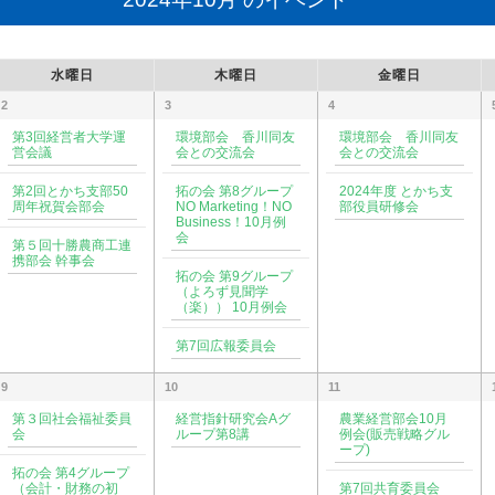
水曜日
木曜日
金曜日
2
3
4
第3回経営者大学運
環境部会 香川同友
環境部会 香川同友
営会議
会との交流会
会との交流会
第2回とかち支部50
拓の会 第8グループ
2024年度 とかち支
周年祝賀会部会
NO Marketing！NO
部役員研修会
Business！10月例
会
第５回十勝農商工連
携部会 幹事会
拓の会 第9グループ
（よろず見聞学
（楽）） 10月例会
第7回広報委員会
9
10
11
第３回社会福祉委員
経営指針研究会Aグ
農業経営部会10月
会
ループ第8講
例会(販売戦略グル
ープ)
拓の会 第4グループ
（会計・財務の初
第7回共育委員会