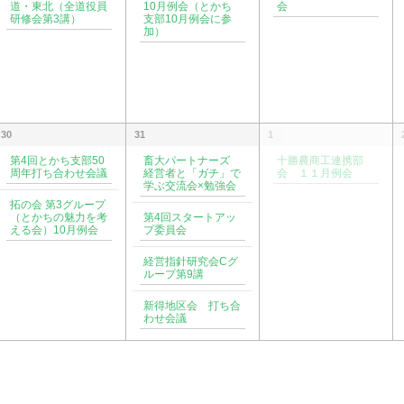
道・東北（全道役員
10月例会（とかち
会
研修会第3講）
支部10月例会に参
加）
30
31
1
第4回とかち支部50
畜大パートナーズ
十勝農商工連携部
周年打ち合わせ会議
経営者と「ガチ」で
会 １１月例会
学ぶ交流会×勉強会
拓の会 第3グループ
（とかちの魅力を考
第4回スタートアッ
える会）10月例会
プ委員会
経営指針研究会Cグ
ループ第9講
新得地区会 打ち合
わせ会議