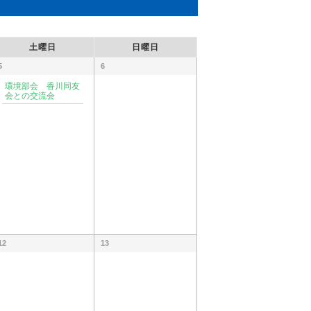
示
ナ
土曜日
日曜日
ビ
5
ゲ
6
ー
環境部会 香川同友
会との交流会
シ
ョ
ン
12
13