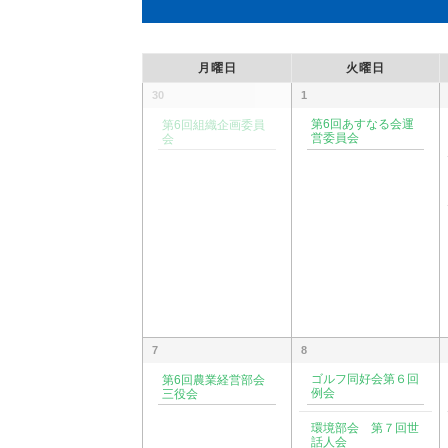
月曜日
火曜日
30
1
第6回あすなる会運
第6回組織企画委員
営委員会
会
7
8
ゴルフ同好会第６回
第6回農業経営部会
例会
三役会
環境部会 第７回世
話人会