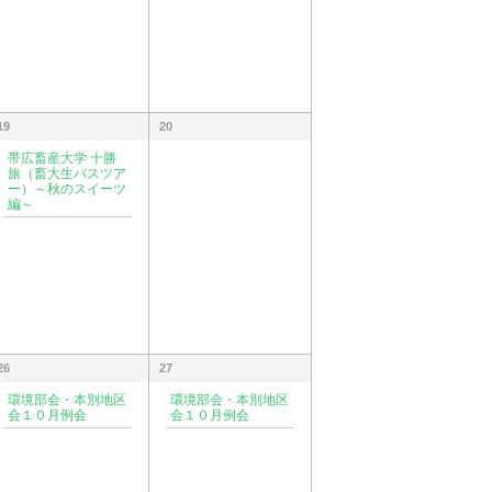
19
20
帯広畜産大学 十勝
旅（畜大生バスツア
ー）～秋のスイーツ
編～
26
27
環境部会・本別地区
環境部会・本別地区
会１０月例会
会１０月例会