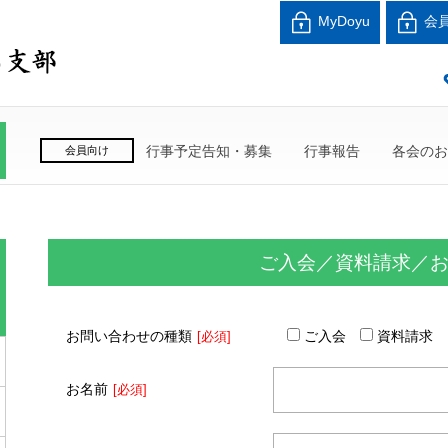
北海道中小企業家同友
MyDoyu
会
良い会社、良い経営者、よい経営環境づくりを目指し
行事予定告知・募集
行事報告
各会のお
会員向け
ご入会／資料請求／
お問い合わせの種類
ご入会
資料請求
[必須]
お名前
[必須]