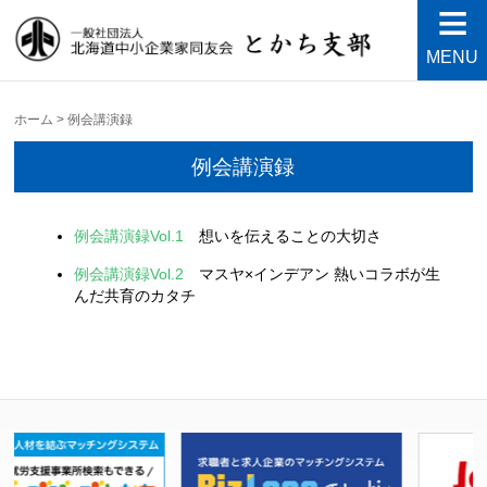
MENU
北海道中小企業家同友会と
良い会社、良い経営者、よい経営環境づくりを目指し
て・・・人が輝く21世紀を創ろう！
かち支部
ホーム
>
例会講演録
例会講演録
例会講演録Vol.1
想いを伝えることの大切さ
例会講演録Vol.2
マスヤ×インデアン 熱いコラボが生
んだ共育のカタチ