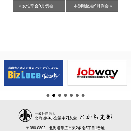
イ
«
女性部会9月例会
本別地区会9月例会
»
ベ
ン
ト
ナ
ビ
ゲ
ー
シ
ョ
ン
〒080-0802 北海道帯広市東2条南5丁目1番地