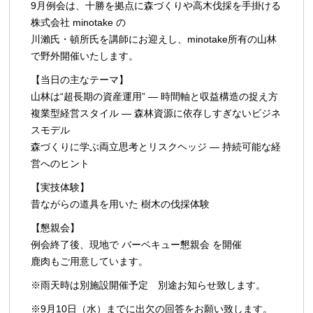
9月例会は、十勝を拠点に森づくりや高木伐採を手掛ける
株式会社 minotake の
川瀨氏・頓所氏を講師にお迎えし、minotake所有の山林
で野外開催いたします。
【当日の主なテーマ】
山林は“超長期の資産運用” — 時間軸と収益構造の捉え方
複業型経営スタイル — 森林資源に依存しすぎないビジネ
スモデル
森づくりに学ぶ両立思考とリスクヘッジ — 持続可能な経
営へのヒント
【実技体験】
昔ながらの道具を用いた 樹木の伐採体験
【懇親会】
例会終了後、現地で バーベキュー懇親会 を開催
鹿肉もご用意しています。
※雨天時は別施設開催予定 別途お知らせ致します。
※9月10日（水）までに出欠の回答をお願い致します。