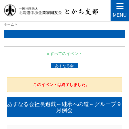
MENU
北海道中小企業家同友会と
良い会社、良い経営者、よい経営環境づくりを目指し
ホーム
>
て・・・人が輝く21世紀を創ろう！
かち支部
« すべてのイベント
あすなる会
このイベントは終了しました。
あすなる会社長遊戯～継承への道～グループ９
月例会