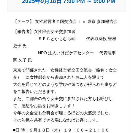
2025年9月18日 7:00 PM
～
9:00 PM
イ
【テーマ】 女性経営者全国交流会 ｉｎ 東京 参加報告会
ベ
【報告者】女性部会女全交参加者
ン
ＳＰＣとかちむら㈱ 代表取締役 曽根
ト
史子 氏
ナ
NPO 法人いけだケアセンター 代表理事
ビ
関 久子 氏
ゲ
東京で開催された「女性経営者全国交流会（略称：女全
ー
交）」に女性部会から参加されたお二人を迎えて
シ
大会を通じてどのような学びや気づきが得られた事など
ョ
をご報告いただきます。
ン
また、ご都合の合う女全交に参加された方もお呼びし
て、感想やお話をお聞きします！
今年の女全交も分科会が埋まるほどの大盛況でした。
その熱気を共有できる場になればと存じます。
■日 時；９月１８日（木） １９：００～２１：００