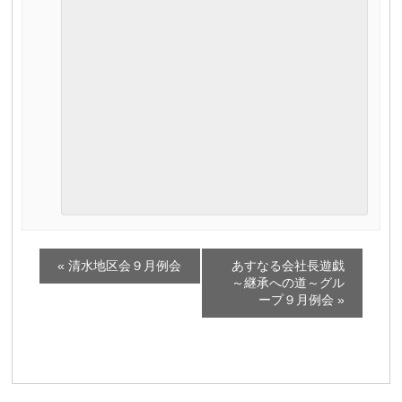
イ
«
清水地区会９月例会
あすなる会社長遊戯
ベ
～継承への道～グル
ープ９月例会
»
ン
ト
ナ
ビ
ゲ