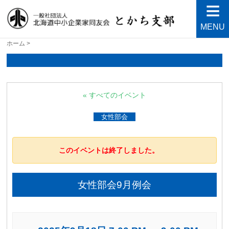
MENU
北海道中小企業家同友会と
良い会社、良い経営者、よい経営環境づくりを目指し
ホーム
>
て・・・人が輝く21世紀を創ろう！
かち支部
« すべてのイベント
女性部会
このイベントは終了しました。
女性部会9月例会