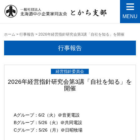
MENU
北海道中小企業家同友会と
良い会社、良い経営者、よい経営環境づくりを目指し
て・・・人が輝く21世紀を創ろう！
かち支部
ホーム
>
行事報告
>
2026年経営指針研究会第3講「自社を知る」を開催
行事報告
経営指針委員会
2026年経営指針研究会第3講「自社を知る」を
開催
Aグループ：6/2（火）＠音更電設
Bグループ：5/26（火）＠共同電設
Cグループ：5/26（月）＠日昭牧場