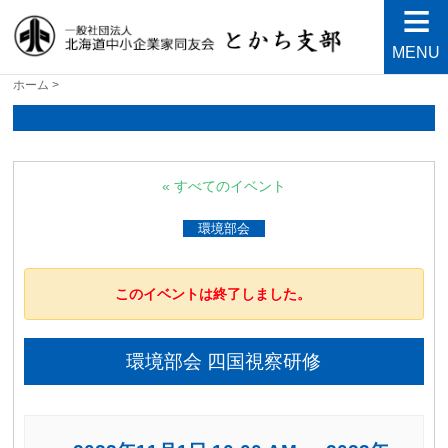
MENU
北海道中小企業家同友会と
良い会社、良い経営者、よい経営環境づくりを目指し
ホーム
>
て・・・人が輝く21世紀を創ろう！
かち支部
« すべてのイベント
環境部会
このイベントは終了しました。
環境部会 四国視察研修