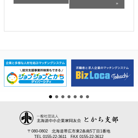
ベ
»
ン
ト
ナ
ビ
ゲ
ー
シ
ョ
ン
〒080-0802 北海道帯広市東2条南5丁目1番地
TEL 0155-22-3611 FAX 0155-22-3612