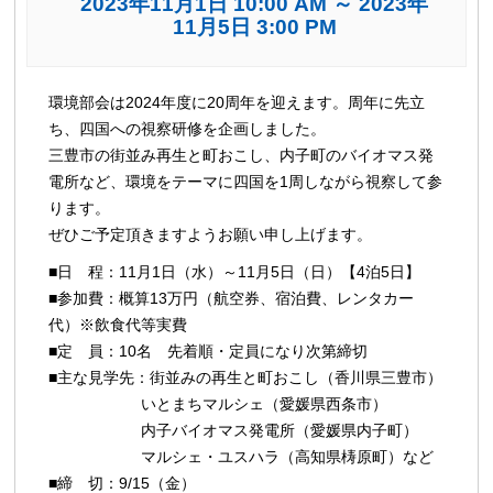
2023年11月1日 10:00 AM
～
2023年
11月5日 3:00 PM
イ
環境部会は2024年度に20周年を迎えます。周年に先立
ベ
ち、四国への視察研修を企画しました。
ン
三豊市の街並み再生と町おこし、内子町のバイオマス発
ト
電所など、環境をテーマに四国を1周しながら視察して参
ナ
ります。
ビ
ぜひご予定頂きますようお願い申し上げます。
ゲ
■日 程：11月1日（水）～11月5日（日）【4泊5日】
ー
■参加費：概算13万円（航空券、宿泊費、レンタカー
シ
代）※飲食代等実費
ョ
■定 員：10名 先着順・定員になり次第締切
ン
■主な見学先：街並みの再生と町おこし（香川県三豊市）
いとまちマルシェ（愛媛県西条市）
内子バイオマス発電所（愛媛県内子町）
マルシェ・ユスハラ（高知県梼原町）など
■締 切：9/15（金）