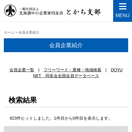
MENU
中小企業家同友会とかち支
Just another WordPress site
部
ホーム
>
会員企業紹介
会員企業紹介
|
|
DOYU
NET 同友会全国会員データベース
検索結果
823件ヒットしました。1件目から0件目を表示します。