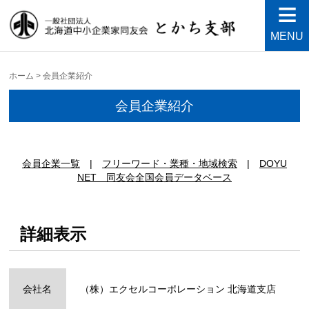
MENU
中小企業家同友会とかち支
Just another WordPress site
部
ホーム
>
会員企業紹介
会員企業紹介
|
|
DOYU
NET 同友会全国会員データベース
詳細表示
会社名
（株）エクセルコーポレーション 北海道支店