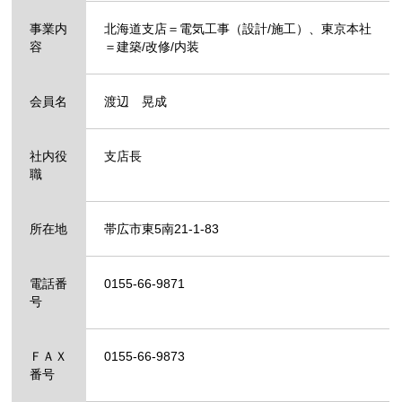
事業内
北海道支店＝電気工事（設計/施工）、東京本社
容
＝建築/改修/内装
会員名
渡辺 晃成
社内役
支店長
職
所在地
帯広市東5南21-1-83
電話番
0155-66-9871
号
ＦＡＸ
0155-66-9873
番号