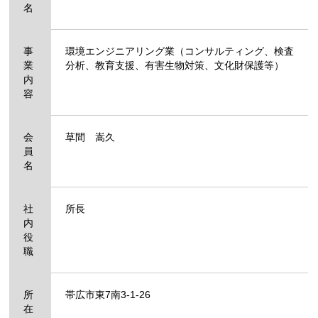
名
事
環境エンジニアリング業（コンサルティング、検査
業
分析、教育支援、有害生物対策、文化財保護等）
内
容
会
草間 嵩久
員
名
社
所長
内
役
職
所
帯広市東7南3-1-26
在