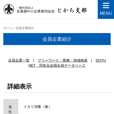
MENU
中小企業家同友会とかち支
Just another WordPress site
部
ホーム
>
会員企業紹介
会員企業紹介
|
|
DOYU
NET 同友会全国会員データベース
詳細表示
会
イカリ消毒（株）
社