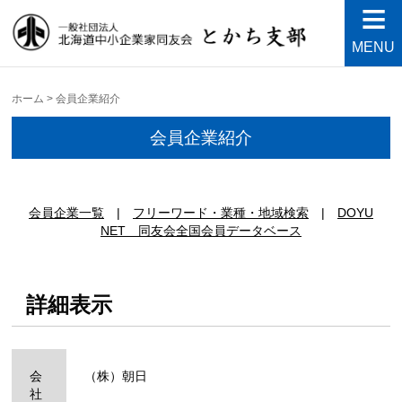
MENU
中小企業家同友会とかち支
Just another WordPress site
部
ホーム
>
会員企業紹介
会員企業紹介
|
|
DOYU
NET 同友会全国会員データベース
詳細表示
会
（株）朝日
社