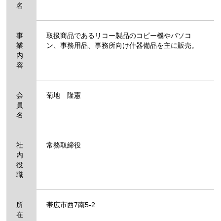
名
事
取扱商品であるリコー製品のコピー機やパソコ
業
ン、事務用品、事務所向け什器備品を主に販売。
内
容
会
菊地 隆憲
員
名
社
常務取締役
内
役
職
所
帯広市西7南5-2
在