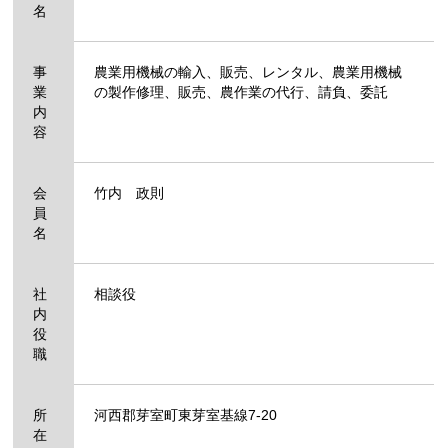
名
事
農業用機械の輸入、販売、レンタル、農業用機械
業
の製作修理、販売、農作業の代行、請負、委託
内
容
会
竹内 政則
員
名
社
相談役
内
役
職
所
河西郡芽室町東芽室基線7-20
在