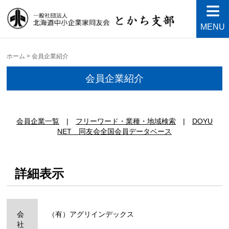
MENU
中小企業家同友会とかち支
Just another WordPress site
部
ホーム
>
会員企業紹介
会員企業紹介
|
|
DOYU
NET 同友会全国会員データベース
詳細表示
会
（有）アグリインデックス
社