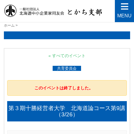
MENU
北海道中小企業家同友会と
良い会社、良い経営者、よい経営環境づくりを目指し
ホーム
>
て・・・人が輝く21世紀を創ろう！
かち支部
« すべてのイベント
共育委員会
このイベントは終了しました。
第３期十勝経営者大学 北海道論コース第9講
（3/26）