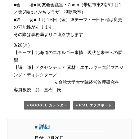
■会 場■ 同友会会議室・Zoom（帯広市東2南5丁目1
／第5講はとかちプラザ 視聴覚室）
■締 切■ １月１6日（金）※テーマ・一部日程は変更
の可能性があります。
その際は事務局よりご連絡致します。
3/26(木)
【テーマ】北海道のエネルギー事情 現状と未来への展
望
【講 師】アクセンチュア 素材・エネルギー本部マネジ
ング・ディレクター／
立命館大学大学院経営管理研究科
客員教授 巽 直樹 氏
+ GOOGLE カレンダー
+ ICAL エクスポート
詳細
日付:
3月26日