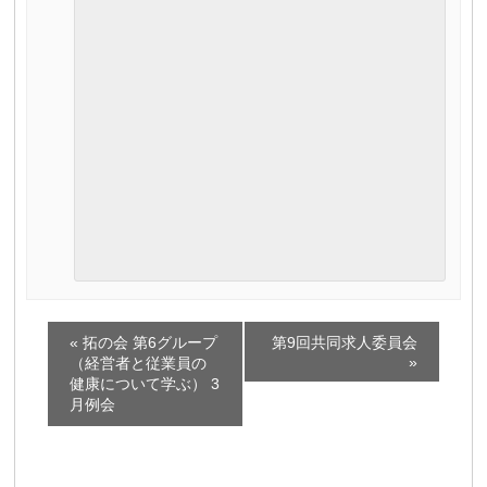
イ
«
拓の会 第6グループ
第9回共同求人委員会
ベ
»
（経営者と従業員の
健康について学ぶ） 3
ン
月例会
ト
ナ
ビ