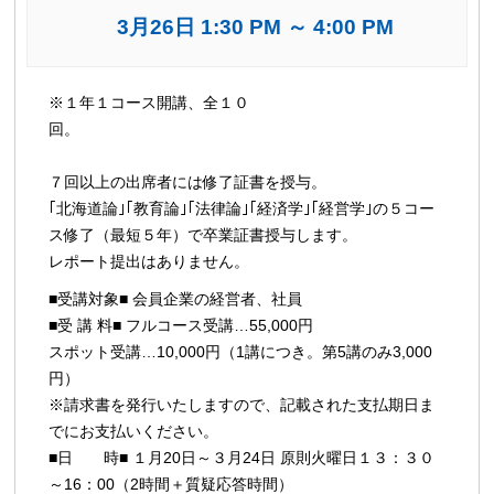
3月26日 1:30 PM
～
4:00 PM
イ
※１年１コース開講、全１０
ベ
回。
ン
ト
７回以上の出席者には修了証書を授与。
ナ
｢北海道論｣｢教育論｣｢法律論｣｢経済学｣｢経営学｣の５コー
ビ
ス修了（最短５年）で卒業証書授与します。
レポート提出はありません。
ゲ
ー
■受講対象■ 会員企業の経営者、社員
シ
■受 講 料■ フルコース受講…55,000円
ョ
スポット受講…10,000円（1講につき。第5講のみ3,000
ン
円）
※請求書を発行いたしますので、記載された支払期日ま
でにお支払いください。
■日 時■ １月20日～３月24日 原則火曜日１３：３０
～16：00（2時間＋質疑応答時間）