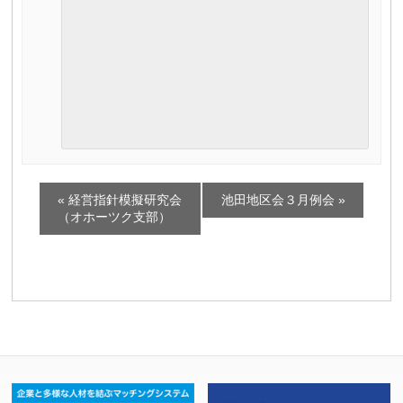
イ
«
経営指針模擬研究会
池田地区会３月例会
»
ベ
（オホーツク支部）
ン
ト
ナ
ビ
ゲ
ー
シ