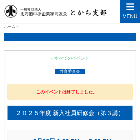
MENU
北海道中小企業家同友会と
良い会社、良い経営者、よい経営環境づくりを目指し
ホーム
>
て・・・人が輝く21世紀を創ろう！
かち支部
« すべてのイベント
共育委員会
このイベントは終了しました。
２０２５年度 新入社員研修会（第３講）