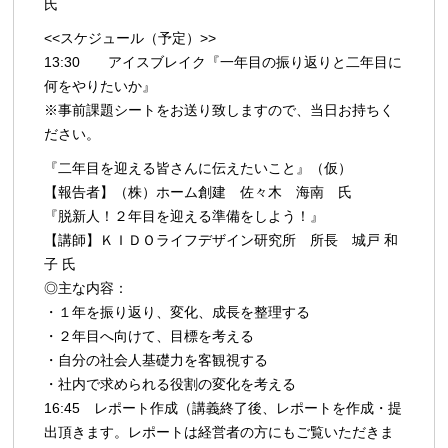
氏
<<スケジュール（予定）>>
13:30 アイスブレイク『一年目の振り返りと二年目に
何をやりたいか』
※事前課題シートをお送り致しますので、当日お持ちく
ださい。
『二年目を迎える皆さんに伝えたいこと』（仮）
【報告者】（株）ホーム創建 佐々木 海南 氏
『脱新人！２年目を迎える準備をしよう！』
【講師】ＫＩＤＯライフデザイン研究所 所長 城戸 和
子 氏
◎主な内容：
・１年を振り返り、変化、成長を整理する
・２年目へ向けて、目標を考える
・自分の社会人基礎力を客観視する
・社内で求められる役割の変化を考える
16:45 レポート作成（講義終了後、レポートを作成・提
出頂きます。レポートは経営者の方にもご覧いただきま