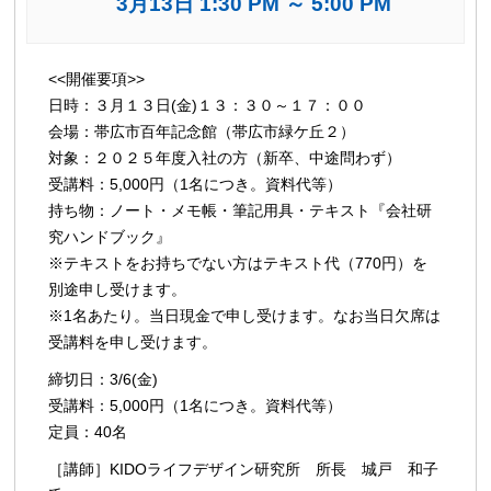
3月13日 1:30 PM
～
5:00 PM
イ
<<開催要項>>
ベ
日時：３月１３日(金)１３：３０～１７：００
ン
会場：帯広市百年記念館（帯広市緑ケ丘２）
ト
対象：２０２５年度入社の方（新卒、中途問わず）
ナ
受講料：5,000円（1名につき。資料代等）
ビ
持ち物：ノート・メモ帳・筆記用具・テキスト『会社研
究ハンドブック』
ゲ
※テキストをお持ちでない方はテキスト代（770円）を
ー
別途申し受けます。
シ
※1名あたり。当日現金で申し受けます。なお当日欠席は
ョ
受講料を申し受けます。
ン
締切日：3/6(金)
受講料：5,000円（1名につき。資料代等）
定員：40名
［講師］KIDOライフデザイン研究所 所長 城戸 和子