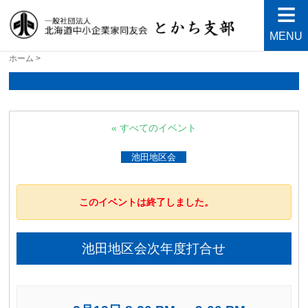
MENU
北海道中小企業家同友会と
良い会社、良い経営者、よい経営環境づくりを目指し
ホーム
>
て・・・人が輝く21世紀を創ろう！
かち支部
« すべてのイベント
池田地区会
このイベントは終了しました。
池田地区会次年度打合せ