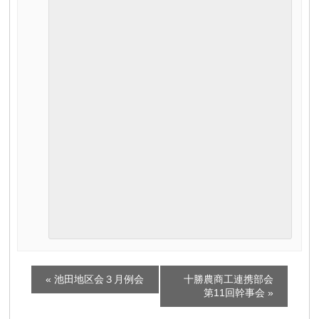
イ
«
池田地区会３月例会
十勝農商工連携部会
ベ
第11回幹事会
»
ン