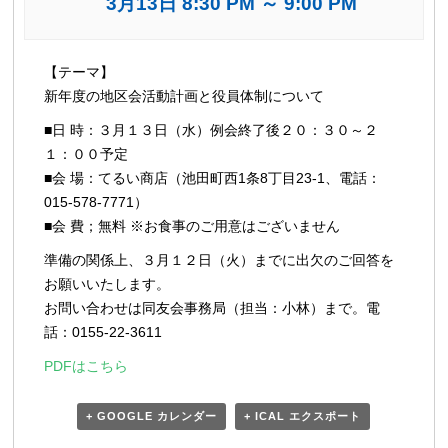
3月13日 8:30 PM
～
9:00 PM
イ
【テーマ】
ベ
新年度の地区会活動計画と役員体制について
ン
■日 時：３月１３日（水）例会終了後２０：３０～２
ト
１：００予定
ナ
■会 場：てるい商店（池田町西1条8丁目23-1、電話：
ビ
015-578-7771）
ゲ
■会 費；無料 ※お食事のご用意はございません
ー
準備の関係上、３月１２日（火）までに出欠のご回答を
シ
お願いいたします。
ョ
お問い合わせは同友会事務局（担当：小林）まで。電
ン
話：0155-22-3611
PDFはこちら
+ GOOGLE カレンダー
+ ICAL エクスポート