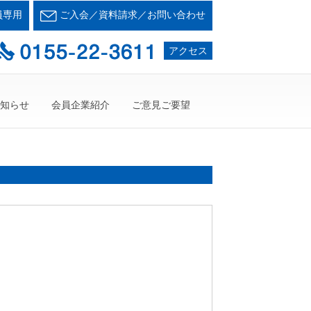
会とかち支部
員専用
ご入会／資料請求／お問い合わせ
て・・・人が輝く21世紀を創ろう！
アクセス
知らせ
会員企業紹介
ご意見ご要望