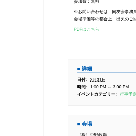
シ
参加費：無料
ョ
※お問い合わせは、同友会事務局（担
ン
会場準備等の都合上、出欠のご回
PDFはこちら
詳細
日付:
3月31日
時間:
1:00 PM ～ 3:00 PM
イベントカテゴリー:
行事予
会場
（株）中野牧場