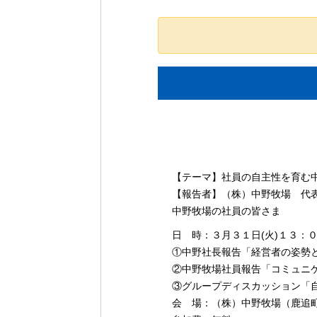
イ
【テーマ】社員の自主性を育む
ベ
【報告者】（株）中野牧場 代
ン
中野牧場の社員の皆さま
ト
日 時：３月３１日(火)１３：
ナ
①中野社長報告「経営者の姿勢と
ビ
②中野牧場社員報告「コミュニ
ゲ
③グループディスカッション「
ー
会 場：（株）中野牧場（鹿追町北