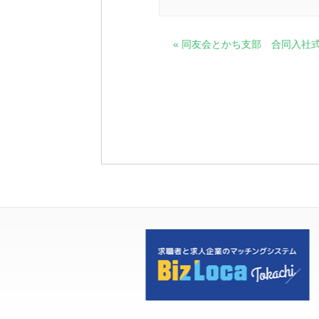
イ
«
同友会とかち支部 合同入社
ベ
ン
ト
ナ
ビ
ゲ
ー
シ
ョ
ン