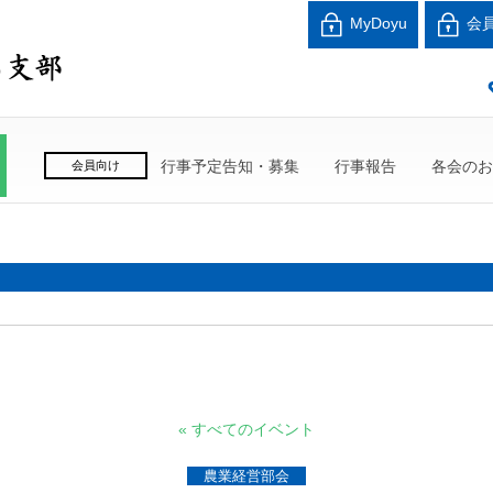
北海道中小企業家同友
MyDoyu
会
良い会社、良い経営者、よい経営環境づくりを目指し
行事予定告知・募集
行事報告
各会のお
会員向け
« すべてのイベント
農業経営部会