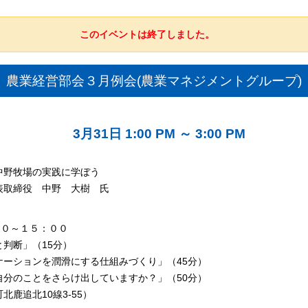
このイベントは終了しました。
農業経営部会３月例会(農業マネジメントグループ)
3月31日 1:00 PM
～
3:00 PM
中野牧場の実践に学ぼう
表取締役 中野 大樹 氏
００～１５：００
判断」（15分）
ケーションを潤滑にする仕組みづくり」（45分）
自分のことをさらけ出していますか？」（50分）
鹿追北10線3-55）