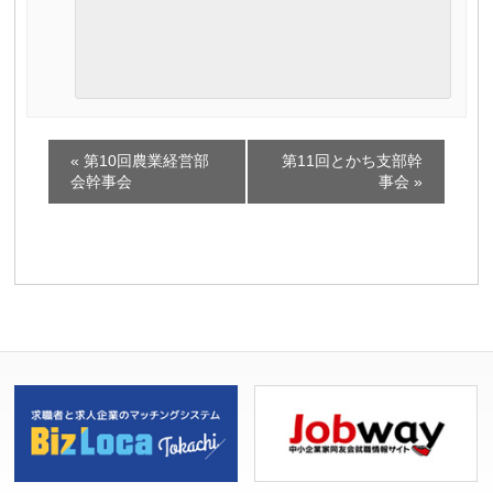
イ
«
第10回農業経営部
第11回とかち支部幹
ベ
会幹事会
事会
»
ン
ト
ナ
ビ
ゲ
ー
シ
ョ
ン