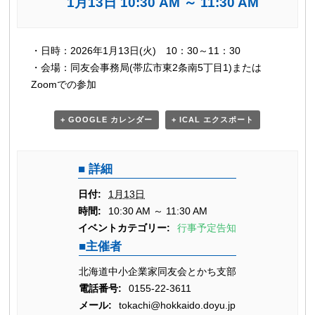
1月13日 10:30 AM
～
11:30 AM
イ
・日時：2026年1月13日(火) 10：30～11：30
ベ
・会場：同友会事務局(帯広市東2条南5丁目1)または
ン
Zoomでの参加
ト
ナ
+ GOOGLE カレンダー
+ ICAL エクスポート
ビ
ゲ
詳細
ー
シ
日付:
1月13日
ョ
時間:
10:30 AM ～ 11:30 AM
ン
イベントカテゴリー:
行事予定告知
主催者
北海道中小企業家同友会とかち支部
電話番号:
0155-22-3611
メール:
tokachi@hokkaido.doyu.jp