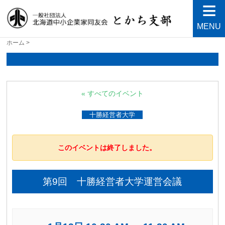
MENU
北海道中小企業家同友会と
良い会社、良い経営者、よい経営環境づくりを目指し
ホーム
>
て・・・人が輝く21世紀を創ろう！
かち支部
« すべてのイベント
十勝経営者大学
このイベントは終了しました。
第9回 十勝経営者大学運営会議