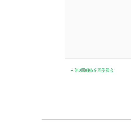
イ
«
第8回組織企画委員会
ベ
ン
ト
ナ
ビ
ゲ
ー