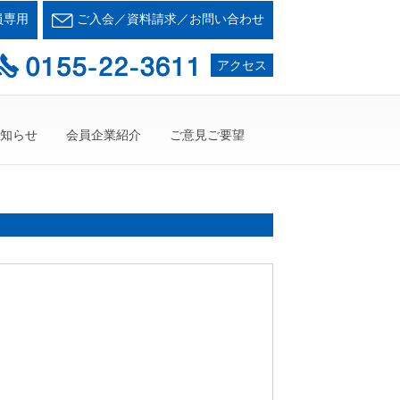
会とかち支部
員専用
ご入会／資料請求／お問い合わせ
て・・・人が輝く21世紀を創ろう！
アクセス
知らせ
会員企業紹介
ご意見ご要望