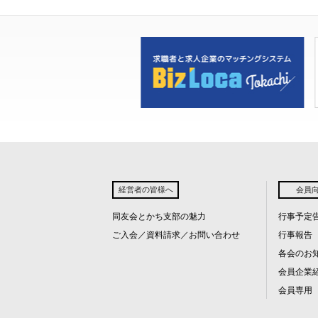
シ
ョ
ン
経営者の皆様へ
会員
同友会とかち支部の魅力
行事予定
ご入会／資料請求／お問い合わせ
行事報告
各会のお
会員企業
会員専用