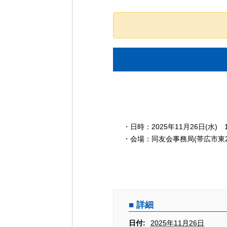
イ
・日時：2025年11月26日(水) 1
ベ
・会場：同友会事務局(帯広市東2
ン
ト
ナ
ビ
ゲ
詳細
ー
日付:
2025年11月26日