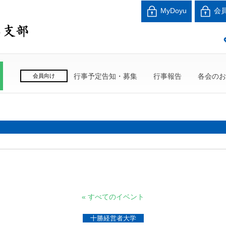
北海道中小企業家同友
MyDoyu
会
良い会社、良い経営者、よい経営環境づくりを目指し
行事予定告知・募集
行事報告
各会のお
会員向け
« すべてのイベント
十勝経営者大学