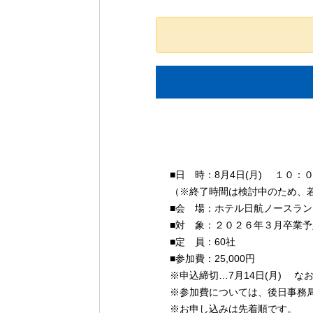
イ
■日 時：8月4日(月) １０：
ベ
（※終了時間は検討中のため、
ン
■会 場：ホテル日航ノースラン
ト
■対 象：２０２６年３月卒業
ナ
■定 員：60社
ビ
■参加費：25,000円
※申込締切…7月14日(月) な
ゲ
※参加費については、後日事務
ー
※お申し込みは先着順です。