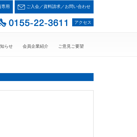
会とかち支部
員専用
ご入会／資料請求／お問い合わせ
て・・・人が輝く21世紀を創ろう！
アクセス
知らせ
会員企業紹介
ご意見ご要望