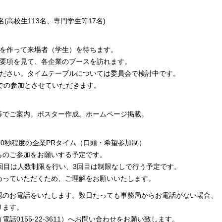
。
名(高校生113名、専門学生等17名)
スを作って来場者（学生）を待ちます。
の要項を見て、各企業のブースを訪れます。
ください。タイムテーブルについては委員会で検討中です。
での参加とさせていただきます。
等でご案内。ポスター作成。ホームページ掲載。
1社30秒程度の企業PRタイム（口頭・希望参加制）
からのご参加をお願いする予定です。
回目は人数制限を行い、3回目は制限なしで行う予定です。
わっていただくため、ご理解をお願いいたします。
認のお電話をいたします。数日たっても事務局からお電話がない場合、
ります。
話0155-22-3611）へお問い合わせをお願い致します。