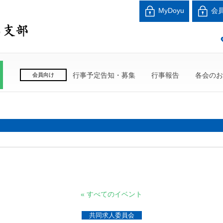
北海道中小企業家同友
MyDoyu
会
良い会社、良い経営者、よい経営環境づくりを目指し
行事予定告知・募集
行事報告
各会のお
会員向け
« すべてのイベント
共同求人委員会