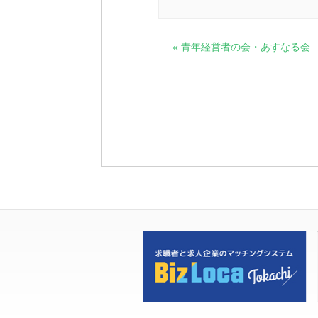
イ
«
青年経営者の会・あすなる会
ベ
ン
ト
ナ
ビ
ゲ
ー
シ
ョ
ン