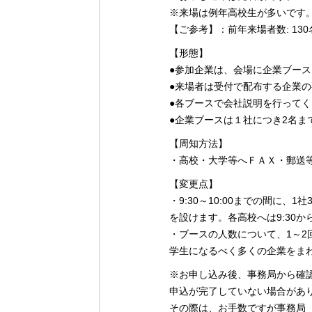
シ
※来場は例年高校生が多いです
ョ
【ご参考】：前年来場者数: 130
ン
【形態】
●参加企業は、会場に企業ブー
●来場者は受付で配布する企業
●各ブースで会社説明を行って
●企業ブースは１社につき2名ま
【周知方法】
・高校・大学等へＦＡＸ・郵送
【変更点】
・9:30～10:00までの間に、
を設けます。各高校へは9:30
・ブースの人数について、1～2
学生になるべく多くの企業をま
※お申し込み後、事務局から確
申込が完了していない場合があ
その際は、お手数ですが事務局（電