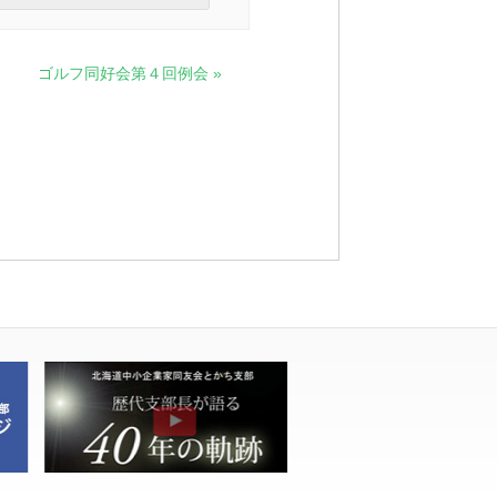
ゴルフ同好会第４回例会
»