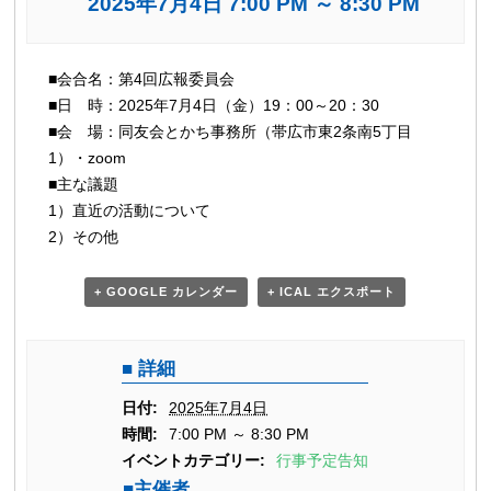
2025年7月4日 7:00 PM
～
8:30 PM
イ
■会合名：第4回広報委員会
ベ
■日 時：2025年7月4日（金）19：00～20：30
ン
■会 場：同友会とかち事務所（帯広市東2条南5丁目
ト
1）・zoom
ナ
■主な議題
ビ
1）直近の活動について
2）その他
ゲ
ー
+ GOOGLE カレンダー
+ ICAL エクスポート
シ
ョ
ン
詳細
日付:
2025年7月4日
時間:
7:00 PM ～ 8:30 PM
イベントカテゴリー:
行事予定告知
主催者