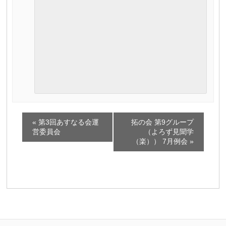
イ
«
第3回あすなる会運
拓の会 第9グループ
ベ
営委員会
（よろず見聞学
（楽）） 7月例会
»
ン
ト
ナ
ビ
ゲ
ー
シ