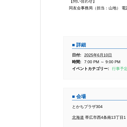
シ
【問い合わせ】
ョ
同友会事務局（担当：山地） 電話：0
ン
詳細
日付:
2025年6月10日
時間:
7:00 PM ～ 9:00 PM
イベントカテゴリー:
行事予
会場
とかちプラザ304
北海道
帯広市西4条南13丁目1