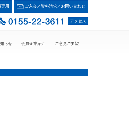
会とかち支部
員専用
ご入会／資料請求／お問い合わせ
て・・・人が輝く21世紀を創ろう！
アクセス
知らせ
会員企業紹介
ご意見ご要望