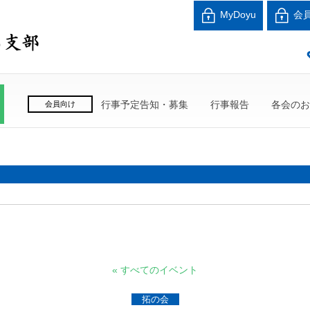
北海道中小企業家同友
MyDoyu
会
良い会社、良い経営者、よい経営環境づくりを目指し
行事予定告知・募集
行事報告
各会のお
会員向け
« すべてのイベント
拓の会