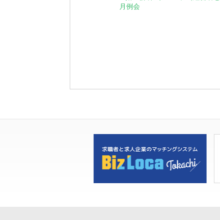
月例会
ベ
ン
ト
ナ
ビ
ゲ
ー
シ
ョ
ン