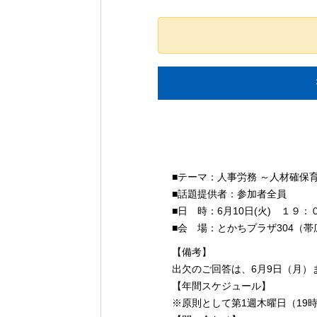
イ
■テーマ：人事労務 ～人材確保
ベ
■話題提供者：参加者全員
ン
■日 時：6月10日(火) １９
ト
■会 場：とかちプラザ304（帯
ナ
【備考】
ビ
出欠のご回答は、6月9日（月）
ゲ
【年間スケジュール】
ー
※原則として第1週木曜日（19時0