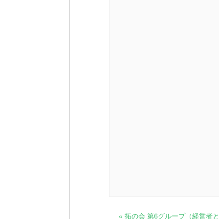
イ
«
拓の会 第6グループ（経営者と