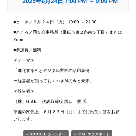
2025年6月24日 7:00 PM
～
9:00 PM
イ
■と き／６月２４日（火） 19:00 ～ 21:00
ベ
■ところ／同友会事務所（帯広市東２条南５丁目）または
ン
Zoom
ト
■参加費／無料
ナ
ビ
≪テーマ≫
ゲ
「進化するAIとデジタル変容の活用事例
ー
ー経営者が知っておくべきAIの今と未来」
シ
ョ
≪報告者≫
ン
（株）GuGu 代表取締役 坂口 愛 氏
準備の関係上、６月２３日（月）までに出欠回答をお願
いします。
+ GOOGLE カレンダー
+ ICAL エクスポート