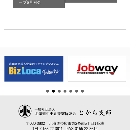
ープ6月例会
ン
ト
ナ
ビ
ゲ
ー
シ
ョ
ン
〒080-0802 北海道帯広市東2条南5丁目1番地
TEL 0155-22-3611 FAX 0155-22-3612