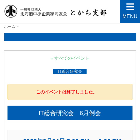
MENU
北海道中小企業家同友会と
良い会社、良い経営者、よい経営環境づくりを目指し
ホーム
>
て・・・人が輝く21世紀を創ろう！
かち支部
« すべてのイベント
IT総合研究会
このイベントは終了しました。
IT総合研究会 6月例会