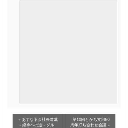
イ
«
あすなる会社長遊戯
第10回とかち支部50
ベ
～継承への道～グル
周年打ち合わせ会議
»