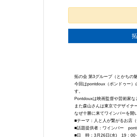
イ
拓の会 第3グループ（とかちの
ベ
今回はpontdoux（ポンド
ン
す。
ト
Pontdouxは映画監督や芸術
ナ
また森山さんは東京でデザイナ
ビ
なぜ十勝に来てワインバーを開
■テーマ：人と人が繋がるお店（
ゲ
■話題提供者：ワインバー pon
ー
■日 時：3月26日(水) 19：0