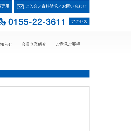
会とかち支部
員専用
ご入会／資料請求／お問い合わせ
て・・・人が輝く21世紀を創ろう！
アクセス
知らせ
会員企業紹介
ご意見ご要望