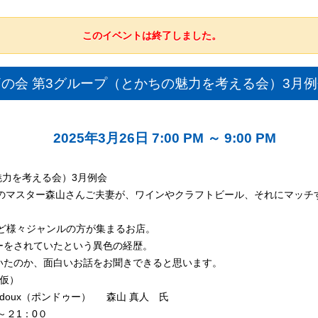
このイベントは終了しました。
拓の会 第3グループ（とかちの魅力を考える会）3月例
2025年3月26日 7:00 PM
～
9:00 PM
魅力を考える会）3月例会
ゥー）のマスター森山さんご夫妻が、ワインやクラフトビール、それにマッ
家など様々ジャンルの方が集まるお店。
ーをされていたという異色の経歴。
いたのか、面白いお話をお聞きできると思います。
仮）
tdoux（ポンドゥー） 森山 真人 氏
0～２1：0０