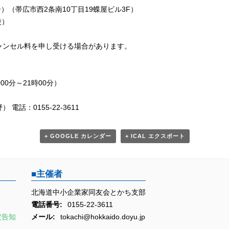
ゥー）（帯広市西2条南10丁目19蝶屋ビル3F）
後）
ャンセル料を申し受ける場合があります。
0分～21時00分）
話：0155-22-3611
+ GOOGLE カレンダー
+ ICAL エクスポート
主催者
北海道中小企業家同友会とかち支部
電話番号:
0155-22-3611
定告知
メール:
tokachi@hokkaido.doyu.jp