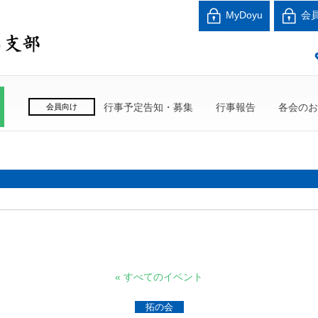
北海道中小企業家同友
MyDoyu
会
良い会社、良い経営者、よい経営環境づくりを目指し
行事予定告知・募集
行事報告
各会のお
会員向け
« すべてのイベント
拓の会