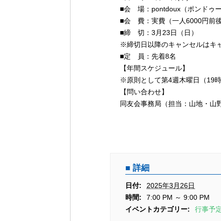
シ
■会 場：pontdoux（ポンド
ョ
■会 費：実費（一人6000円前
ン
■締 切：3月23日（日）
※締切日以降のキャンセルはキ
■定 員：先着8名
【年間スケジュール】
※原則として第4週木曜日（19時0
【問い合わせ】
同友会事務局（担当：山地・山野） 電
詳細
日付:
2025年3月26日
時間:
7:00 PM ～ 9:00 PM
イベントカテゴリー:
行事予