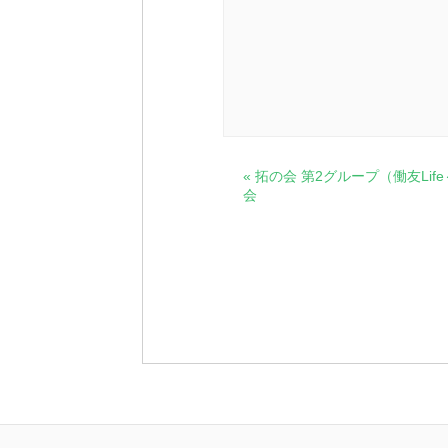
イ
«
拓の会 第2グループ（働友Lif
会
ベ
ン
ト
ナ
ビ
ゲ
ー
シ
ョ
ン