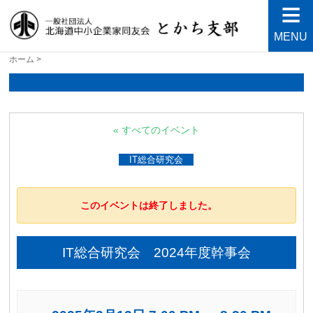
MENU
北海道中小企業家同友会と
良い会社、良い経営者、よい経営環境づくりを目指し
ホーム
>
て・・・人が輝く21世紀を創ろう！
かち支部
« すべてのイベント
IT総合研究会
このイベントは終了しました。
IT総合研究会 2024年度幹事会