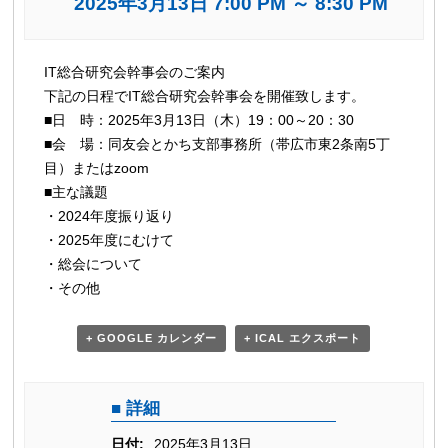
2025年3月13日 7:00 PM
～
8:30 PM
イ
IT総合研究会幹事会のご案内
ベ
下記の日程でIT総合研究会幹事会を開催致します。
ン
■日 時：2025年3月13日（木）19：00～20：30
ト
■会 場：同友会とかち支部事務所（帯広市東2条南5丁
ナ
目）またはzoom
ビ
■主な議題
・2024年度振り返り
ゲ
・2025年度にむけて
ー
・総会について
シ
・その他
ョ
ン
+ GOOGLE カレンダー
+ ICAL エクスポート
詳細
日付:
2025年3月13日