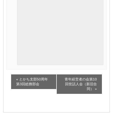
イ
«
とかち支部50周年
青年経営者の会第10
ベ
第3回総務部会
回世話人会（新旧合
同）
»
ン
ト
ナ
ビ