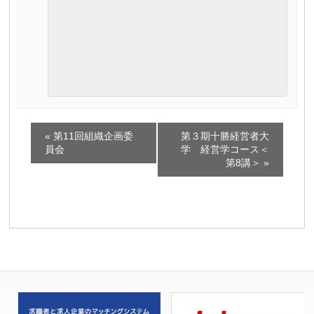
イ
«
第11回組織企画委
第３期十勝経営者大
ベ
員会
学 経営学コース＜
第8講＞
»
ン
ト
ナ
ビ
ゲ
ー
シ
ョ
ン