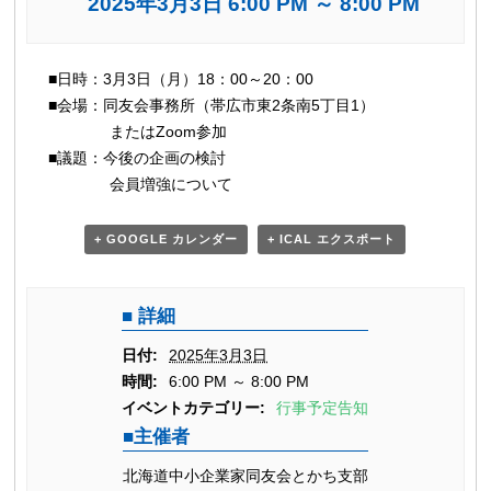
2025年3月3日 6:00 PM
～
8:00 PM
イ
■日時：3月3日（月）18：00～20：00
ベ
■会場：同友会事務所（帯広市東2条南5丁目1）
ン
またはZoom参加
ト
■議題：今後の企画の検討
ナ
会員増強について
ビ
ゲ
+ GOOGLE カレンダー
+ ICAL エクスポート
ー
シ
詳細
ョ
ン
日付:
2025年3月3日
時間:
6:00 PM ～ 8:00 PM
イベントカテゴリー:
行事予定告知
主催者
北海道中小企業家同友会とかち支部