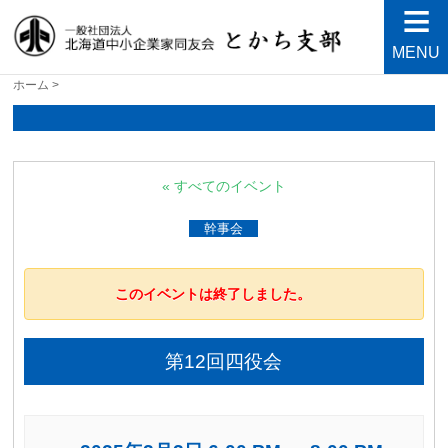
MENU
北海道中小企業家同友会と
良い会社、良い経営者、よい経営環境づくりを目指し
ホーム
>
て・・・人が輝く21世紀を創ろう！
かち支部
« すべてのイベント
幹事会
このイベントは終了しました。
第12回四役会