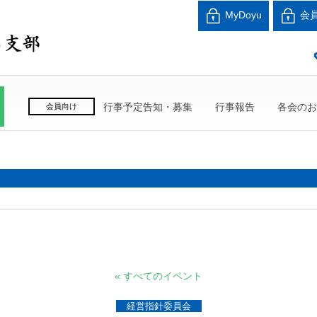
北海道中小企業家同友
MyDoyu
会
良い会社、良い経営者、よい経営環境づくりを目指し
行事予定告知・募集
行事報告
各会のお
会員向け
« すべてのイベント
経営指針委員会