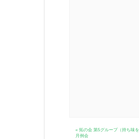
イ
«
拓の会 第5グループ（持ち味を
月例会
ベ