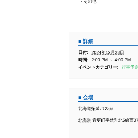
シ
・その他
ョ
ン
詳細
日付:
2024年12月23日
時間:
2:00 PM ～ 4:00 PM
イベントカテゴリー:
行事予
会場
北海道拓殖バス㈱
北海道
音更町字然別北5線西3