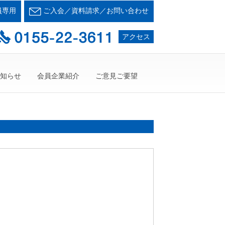
会とかち支部
員専用
ご入会／資料請求／お問い合わせ
て・・・人が輝く21世紀を創ろう！
アクセス
知らせ
会員企業紹介
ご意見ご要望