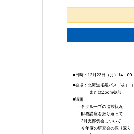
イ
■日時：12月23日（月）14：0
ベ
■会場：北海道拓殖バス（株）（
ン
またはZoom参加
ト
■議題
ナ
・各グループの進捗状況
ビ
・財務講座を振り返って
ゲ
・2月支部例会について
ー
・今年度の研究会の振り返り