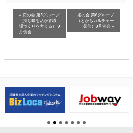
イ
«
拓の会 第5グループ
拓の会 第6グループ
ベ
（持ち味を活かす職
（とかちカルチャー
場づくりを考える） 9
発信）9月例会
»
ン
月例会
ト
ナ
ビ
ゲ
ー
シ
ョ
ン