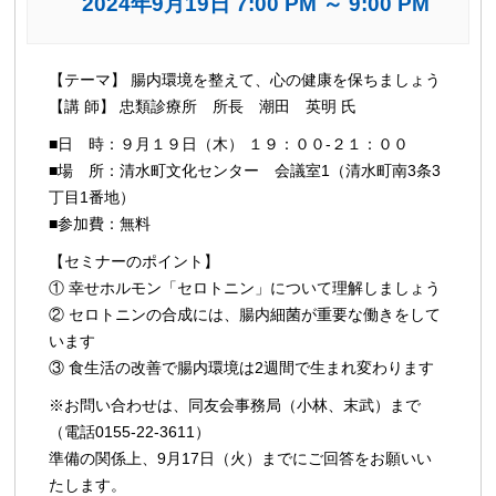
2024年9月19日 7:00 PM
～
9:00 PM
イ
【テーマ】 腸内環境を整えて、心の健康を保ちましょう
ベ
【講 師】 忠類診療所 所長 潮田 英明 氏
ン
■日 時：９月１９日（木） １９：００-２１：００
ト
■場 所：清水町文化センター 会議室1（清水町南3条3
ナ
丁目1番地）
ビ
■参加費：無料
ゲ
【セミナーのポイント】
ー
① 幸せホルモン「セロトニン」について理解しましょう
シ
② セロトニンの合成には、腸内細菌が重要な働きをして
ョ
います
ン
③ 食生活の改善で腸内環境は2週間で生まれ変わります
※お問い合わせは、同友会事務局（小林、末武）まで
（電話0155-22-3611）
準備の関係上、9月17日（火）までにご回答をお願いい
たします。