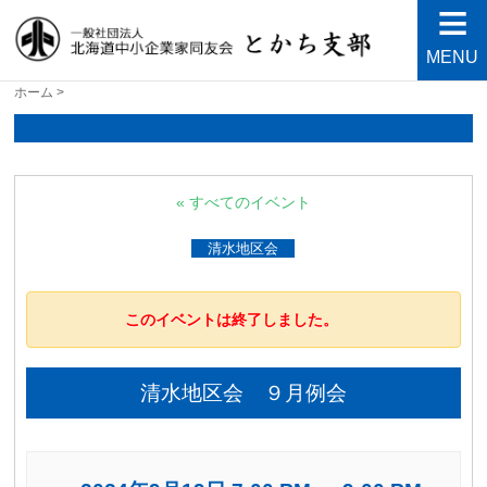
MENU
北海道中小企業家同友会と
良い会社、良い経営者、よい経営環境づくりを目指し
ホーム
>
て・・・人が輝く21世紀を創ろう！
かち支部
« すべてのイベント
清水地区会
このイベントは終了しました。
清水地区会 ９月例会