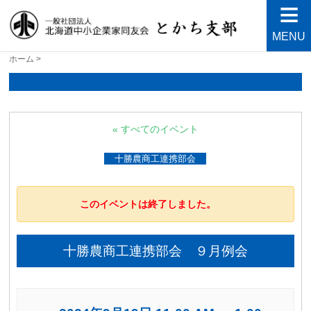
MENU
北海道中小企業家同友会と
良い会社、良い経営者、よい経営環境づくりを目指し
ホーム
>
て・・・人が輝く21世紀を創ろう！
かち支部
« すべてのイベント
十勝農商工連携部会
このイベントは終了しました。
十勝農商工連携部会 ９月例会