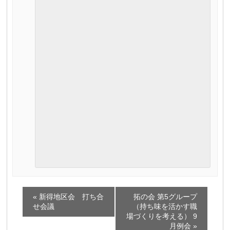
イ
«
新得地区会 打ち合
拓の会 第5グループ
ベ
せ会議
（持ち味を活かす職
場づくりを考える） 9
ン
月例会
»