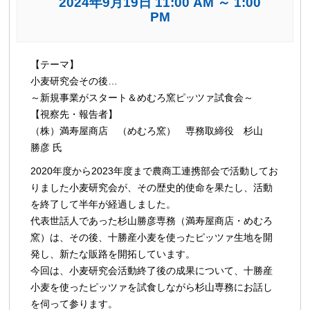
2024年9月19日 11:00 AM
～
1:00
PM
イ
【テーマ】
ベ
小麦研究会その後…
ン
～新規事業がスタート＆めむろ窯ピッツァ試食会～
ト
【視察先・報告者】
ナ
（株）満寿屋商店 （めむろ窯） 専務取締役 杉山
ビ
勝彦 氏
ゲ
2020年度から2023年度まで農商工連携部会で活動してお
ー
りました小麦研究会が、その歴史的使命を果たし、活動
シ
を終了して半年が経過しました。
ョ
代表世話人であった杉山勝彦専務（満寿屋商店・めむろ
ン
窯）は、その後、十勝産小麦を使ったピッツァ生地を開
発し、新たな販路を開拓しています。
今回は、小麦研究会活動終了後の成果について、十勝産
小麦を使ったピッツァを試食しながら杉山専務にお話し
を伺って参ります。