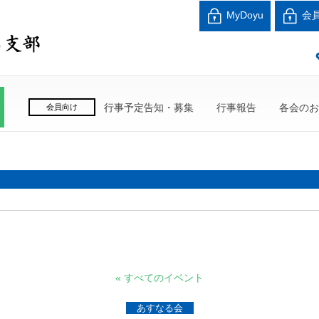
北海道中小企業家同友
MyDoyu
会
良い会社、良い経営者、よい経営環境づくりを目指し
行事予定告知・募集
行事報告
各会のお
会員向け
« すべてのイベント
あすなる会