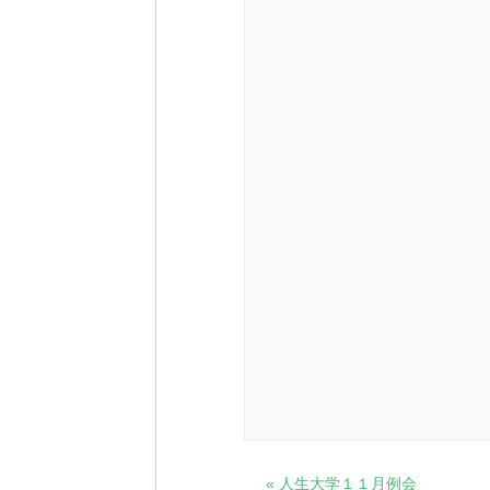
イ
«
人生大学１１月例会