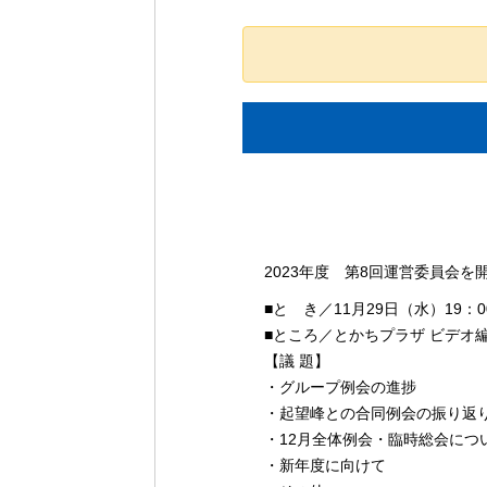
イ
2023年度 第8回運営委員会を
ベ
■と き／11月29日（水）19：0
ン
■ところ／とかちプラザ ビデオ編
ト
【議 題】
ナ
・グループ例会の進捗
ビ
・起望峰との合同例会の振り返
ゲ
・12月全体例会・臨時総会につ
ー
・新年度に向けて