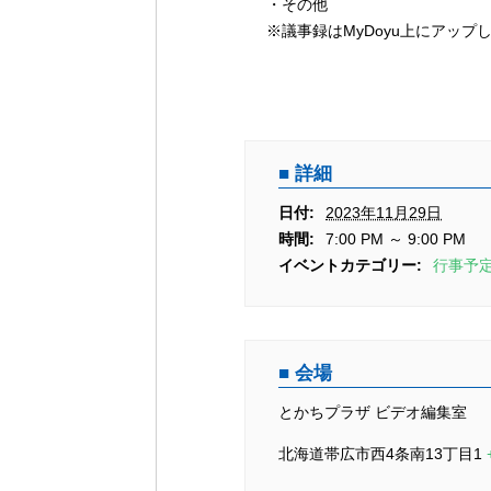
シ
・その他
ョ
※議事録はMyDoyu上にアップ
ン
詳細
日付:
2023年11月29日
時間:
7:00 PM ～ 9:00 PM
イベントカテゴリー:
行事予
会場
とかちプラザ ビデオ編集室
北海道帯広市西4条南13丁目1