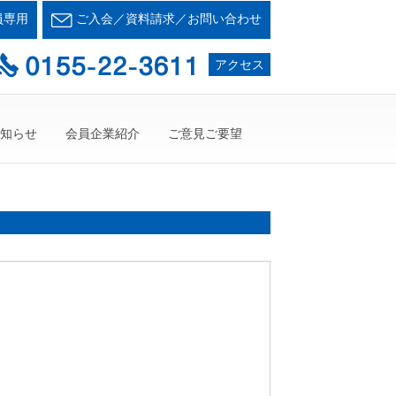
会とかち支部
員専用
ご入会／資料請求／お問い合わせ
て・・・人が輝く21世紀を創ろう！
アクセス
知らせ
会員企業紹介
ご意見ご要望