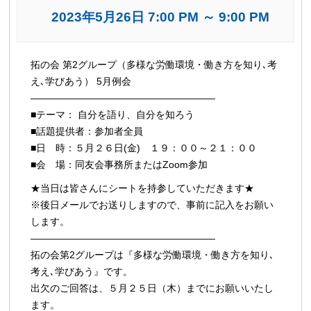
2023年5月26日 7:00 PM
～
9:00 PM
イ
拓の会 第2グループ（多様な労働環境・働き方を知り､考
ベ
え､学びあう） 5月例会
ン
———————————————————
ト
■テーマ： 自分を語り、自分を知ろう
ナ
■話題提供者：参加者全員
ビ
■日 時：５月２６日(金) １９：００～２１：００
■会 場：同友会事務所またはZoom参加
ゲ
ー
★当日は皆さんにシートを持参していただきます★
シ
※後日メールでお送りしますので、事前に記入をお願い
ョ
します。
ン
———————————————————
拓の会第2グループは『多様な労働環境・働き方を知り､
考え､学びあう』です。
出欠のご回答は、５月２５日（木）までにお願いいたし
ます。