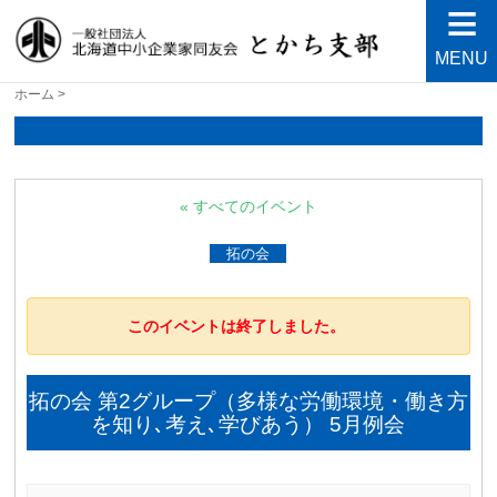
MENU
北海道中小企業家同友会と
良い会社、良い経営者、よい経営環境づくりを目指し
ホーム
>
て・・・人が輝く21世紀を創ろう！
かち支部
« すべてのイベント
拓の会
このイベントは終了しました。
拓の会 第2グループ（多様な労働環境・働き方
を知り､考え､学びあう） 5月例会