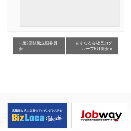
イ
«
第2回組織企画委員
あすなる会社長力グ
ベ
会
ループ5月例会
»
ン
ト
ナ
ビ
ゲ
ー
シ
ョ
ン