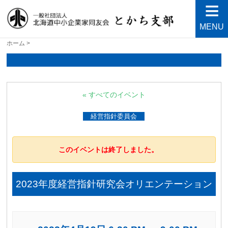
MENU
北海道中小企業家同友会と
良い会社、良い経営者、よい経営環境づくりを目指し
ホーム
>
て・・・人が輝く21世紀を創ろう！
かち支部
« すべてのイベント
経営指針委員会
このイベントは終了しました。
2023年度経営指針研究会オリエンテーション