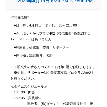
2023年4月19日 6:30 PM
～
9:00 PM
イ
≪開催概要≫
ベ
■日 時：4月19日（水）18：30～21：00
ン
ト
■会 場：とかちプラザ402（帯広市西4条南13丁目
1） ※Zoomはありません
ナ
ビ
■対象者：研究生、委員、サポーター
ゲ
■持ち物：筆記用具、名刺
ー
シ
※研究生の皆さんのテキストは第1講でお渡しします。
ョ
※委員、サポーターは企業変革支援プログラムVer2を
ン
お持ちください。
≪タイムスケジュール≫
18：30 開会
18：35 実践報告
報告者：(株)ぎゃくし 代表取締役社長 瘧