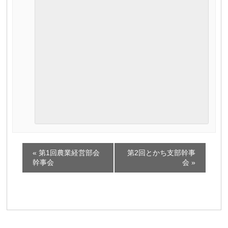
イ
«
第1回農業経営部会
第2回とかち支部幹事
ベ
幹事会
会
»
ン
ト
ナ
ビ