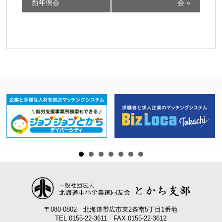
ベ
新年例会
会
»
ン
ト
ナ
ビ
ゲ
ー
シ
ョ
ン
〒080-0802 北海道帯広市東2条南5丁目1番地
TEL 0155-22-3611 FAX 0155-22-3612