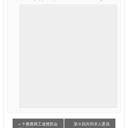
イ
«
十勝農商工連携部会
第６回共同求人委員