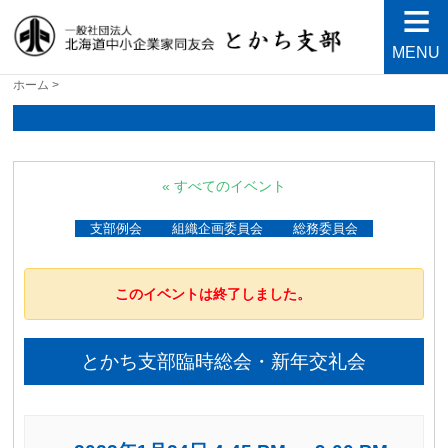
MENU
北海道中小企業家同友会と
良い会社、良い経営者、よい経営環境づくりを目指し
ホーム
>
て・・・人が輝く21世紀を創ろう！
かち支部
« すべてのイベント
支部例会
組織企画委員会
総務委員会
このイベントは終了しました。
とかち支部臨時総会・新年交礼会