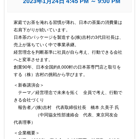
2023年1月24日 4:45 PM
～
9:00 PM
イ
家庭でお茶を淹れる習慣が薄れ、日本の茶葉の消費量は
ベ
右肩下がりが続いています。
ン
日本茶のパッケージを製造する(株)吉村の3代目社長は、
ト
売上が落ちていく中で事業承継。
ナ
経営理念を判断基準に社員が自ら考え、行動できる会社
ビ
へと変革させます。
創業90年、日本全国約8,000軒の日本茶専門店と取引を
ゲ
する（株）吉村の挑戦から学びます。
ー
シ
＜新春講演会＞
ョ
テーマ／経営理念で未来を拓く 全員で考え、行動で
ン
きる会社づくり
報告者／(株)吉村 代表取締役社長 橋本 久美子 氏
（中同協女性部連絡会 代表、東京同友会
代表理事）
＜企業概要＞