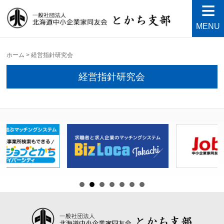
MENU
北海道中小企業家同友会と
良い会社、良い経営者、よい経営環境づくりを目指し
て・・・人が輝く21世紀を創ろう！
かち支部
ホーム
>
経営指針研究会
経営指針研究会